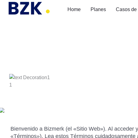
Ir
Home
Planes
Casos de 
al
contenido
Términos y Condicio
Bienvenido a Bizmerk (el «Sitio Web»). Al acceder y
«Términos»). Lea estos Términos cuidadosamente ant